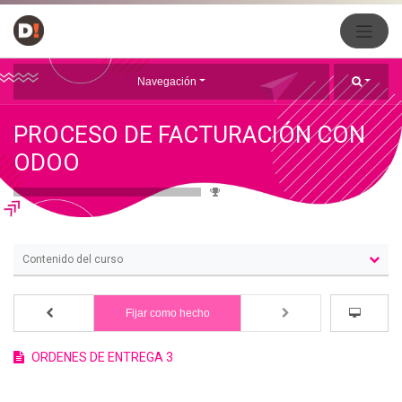
Navegación
PROCESO DE FACTURACIÓN CON
ODOO
0 %
Contenido del curso
Fijar como hecho
ORDENES DE ENTREGA 3