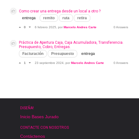
Como crear una entrega desde un local a otro ?
entrega
remito
ruta
retira
0
6 febrero 2025
, por
Marcelo Andres Carte
0 Answers
Práctica de Apertura Caja, Caja Acumuladora, Transferencia.
Presupuesto, Cobro, Entregas.
Facturación
Presupuesto
entrega
1
23 septiembre 2024
, por
Marcelo Andres Carte
0 Answers
DISEÑA!
Inicio
Bases
Jurado
CONTACTE CON NOSOTROS
Contáctenos