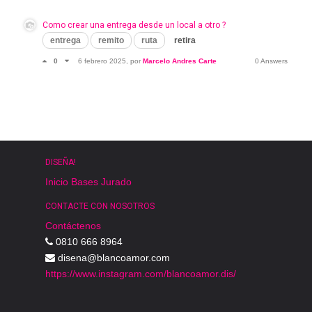
Como crear una entrega desde un local a otro ?
entrega
remito
ruta
retira
0
6 febrero 2025
, por
Marcelo Andres Carte
0 Answers
DISEÑA!
Inicio
Bases
Jurado
CONTACTE CON NOSOTROS
Contáctenos
0810 666 8964
disena@blancoamor.com
https://www.instagram.com/blancoamor.dis/