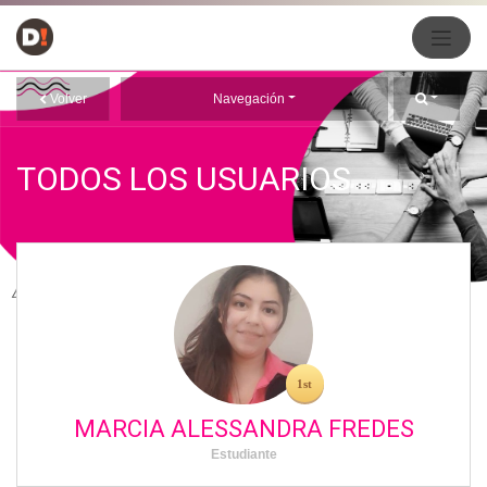
Volver
Navegación
TODOS LOS USUARIOS
MARCIA ALESSANDRA FREDES
Estudiante