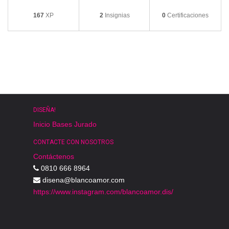
167
XP
2
Insignias
0
Certificaciones
DISEÑA!
Inicio
Bases
Jurado
CONTACTE CON NOSOTROS
Contáctenos
0810 666 8964
disena@blancoamor.com
https://www.instagram.com/blancoamor.dis/