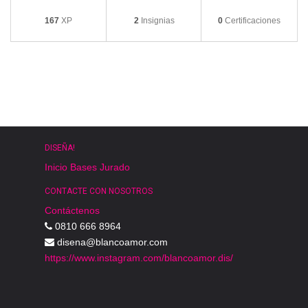
167
XP
2
Insignias
0
Certificaciones
DISEÑA!
Inicio
Bases
Jurado
CONTACTE CON NOSOTROS
Contáctenos
0810 666 8964
disena@blancoamor.com
https://www.instagram.com/blancoamor.dis/