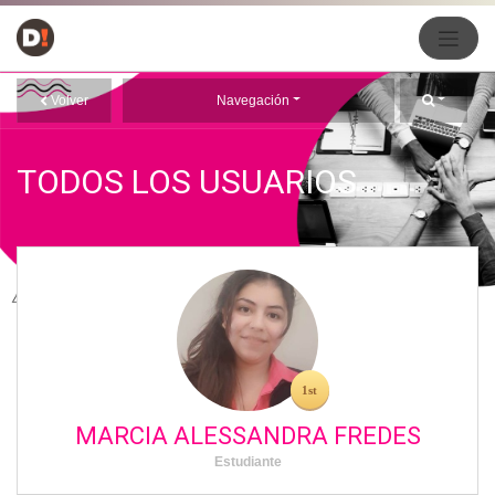
Volver
Navegación
TODOS LOS USUARIOS
MARCIA ALESSANDRA FREDES
Estudiante