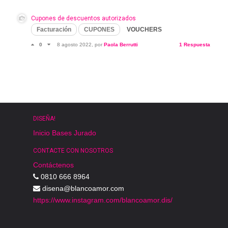
Cupones de descuentos autorizados
Facturación
CUPONES
VOUCHERS
0
8 agosto 2022
, por
Paola Berrutti
1 Respuesta
DISEÑA!
Inicio
Bases
Jurado
CONTACTE CON NOSOTROS
Contáctenos
0810 666 8964
disena@blancoamor.com
https://www.instagram.com/blancoamor.dis/