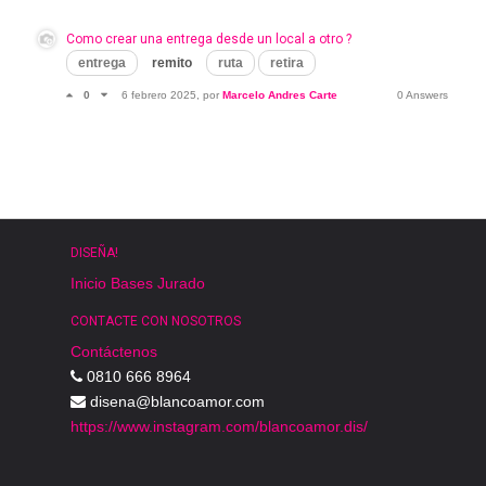
Como crear una entrega desde un local a otro ?
entrega
remito
ruta
retira
0
6 febrero 2025
, por
Marcelo Andres Carte
0 Answers
DISEÑA!
Inicio
Bases
Jurado
CONTACTE CON NOSOTROS
Contáctenos
0810 666 8964
disena@blancoamor.com
https://www.instagram.com/blancoamor.dis/