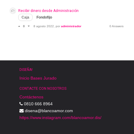
Recibir dinero desde Administración
Caja
Fondofijo
0
8 agosto 2022
, por
administrador
0 Answers
DISEÑA!
Inicio
Bases
Jurado
CONTACTE CON NOSOTROS
Contáctenos
0810 666 8964
disena@blancoamor.com
https://www.instagram.com/blancoamor.dis/