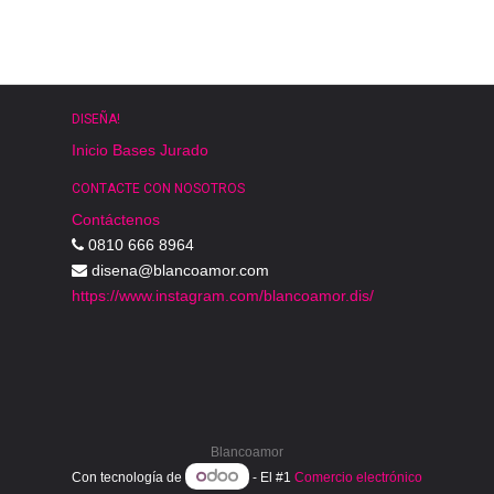
DISEÑA!
Inicio
Bases
Jurado
CONTACTE CON NOSOTROS
Contáctenos
0810 666 8964
disena@blancoamor.com
https://www.instagram.com/blancoamor.dis/
Blancoamor
Con tecnología de
- El #1
Comercio electrónico